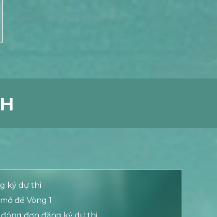
NH
g ký dự thi
c mở đề Vòng 1
c đóng đơn đăng ký dự thi