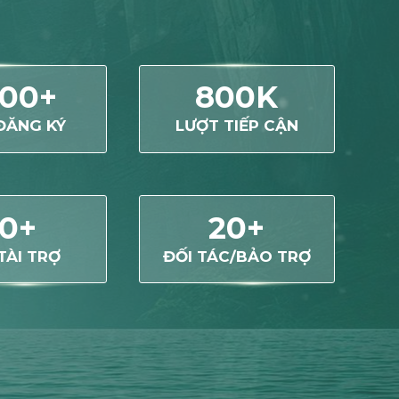
00+
800K
ĐĂNG KÝ
LƯỢT TIẾP CẬN
0+
20+
TÀI TRỢ
ĐỐI TÁC/BẢO TRỢ