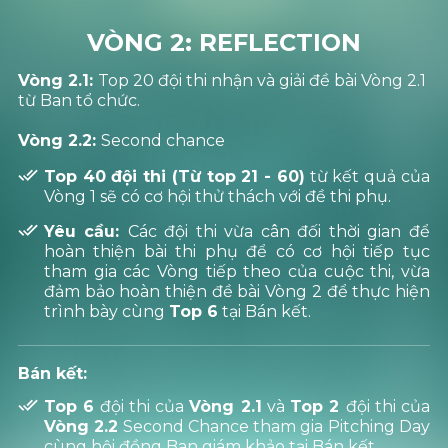
VÒNG 2: REFLECTION
Vòng 2.1:
Top 20 đội thi nhận và giải đề bài Vòng 2.1
từ Ban tổ chức.
Vòng 2.2:
Second chance
Top 40 đội thi (Từ top 21 - 60)
từ kết quả của
Vòng 1 sẽ có cơ hội thử thách với đề thi phụ.
Yêu cầu:
Các đội thi vừa cân đối thời gian để
hoàn thiện bài thi phụ để có cơ hội tiếp tục
tham gia các Vòng tiếp theo của cuộc thi, vừa
đảm bảo hoàn thiện đề bài Vòng 2 để thực hiện
trình bày cùng
Top 6
tại Bán kết.
Bán kết:
Top 6
đội thi của
Vòng 2.1
và
Top 2
đội thi của
Vòng 2.2
Second Chance tham gia Pitching Day
cùng hội đồng Ban giám khảo tại Bán kết.