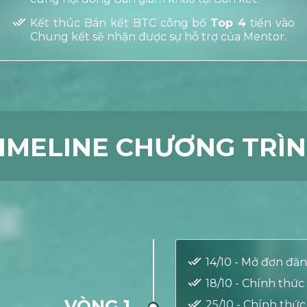
Kết thúc Bán kết BTC công bố
Top 4
tiến vào
Chung kết sẽ nhận được sự hỗ trợ của Mentor.
IMELINE CHƯƠNG TRÌ
14/10 - Mở đơn đăn
18/10 - Chính thứ
VÒNG 1
25/10 - Chính thứ