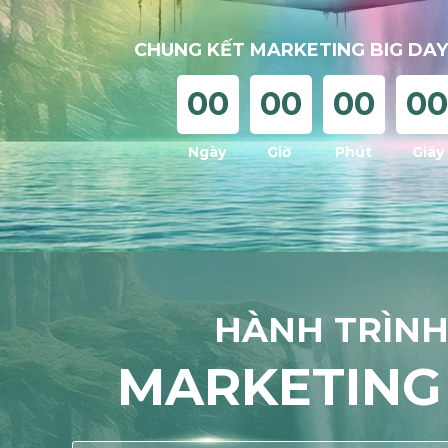
CHUNG KẾT MARKETING BIG DAY
00
00
00
00
Ngày
Giờ
Phút
Giây
HÀNH TRÌNH
MARKETING 