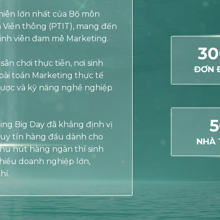
 niên lớn nhất của Bộ môn
 Viễn thông (PTIT), mang đến
 sinh viên đam mê Marketing.
30
ân chơi thực tiễn, nơi sinh
ĐƠN 
bài toán Marketing thực tế
 lược và kỹ năng nghề nghiệp
5
ing Big Day đã khẳng định vị
 uy tín hàng đầu dành cho
NHÀ 
thu hút hàng ngàn thí sinh
hiều doanh nghiệp lớn,
hí.