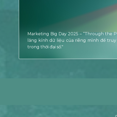
Marketing Big Day 2025 – “Through the Pr
lăng kính dữ liệu của riêng mình để truy
trong thời đại số."