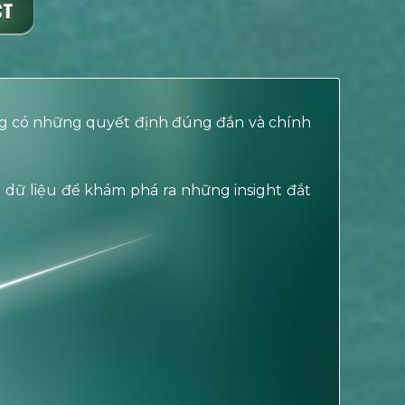
ing có những quyết định đúng đắn và chính
u dữ liệu để khám phá ra những insight đắt