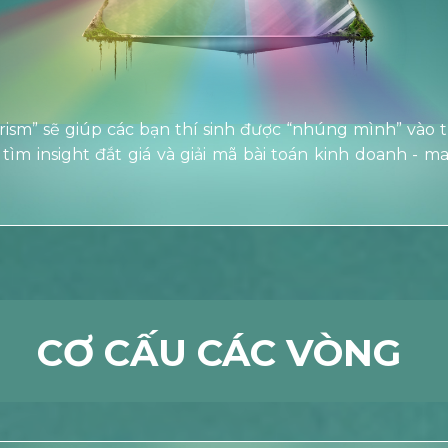
ism” sẽ giúp các bạn thí sinh được “nhúng mình” vào 
 tìm insight đắt giá và giải mã bài toán kinh doanh - 
CƠ CẤU CÁC VÒNG